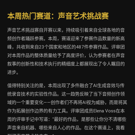
本周热门赛道：声音艺术挑战赛
声音艺术挑战赛自开赛以来，持续吸引着来自全球各地的音
频创作者踊跃参赛。本周，赛道迎来了参赛作品数量的新高
峰，共收到来自23个国家和地区的487件参赛作品。评审团
对本周作品的整体质量给予了高度评价，认为参赛者在声音
叙事的创新性和技术执行的精细度上都展现出了令人瞩目的
进步。
值得特别关注的是，本周出现了多件融合了AI生成音效与传
统录音技术的实验性作品。这一趋势反映了当下音频创作领
域的一个重要变化——创作者们不再将AI视为威胁，而是将其
作为拓展创作边界的有力工具。评审团成员Elena Voss在本
周的评审手记中写道："最好的作品，是那些让你分不清哪些
声音来自机器、哪些来自人心的作品。在这个赛道上，我看